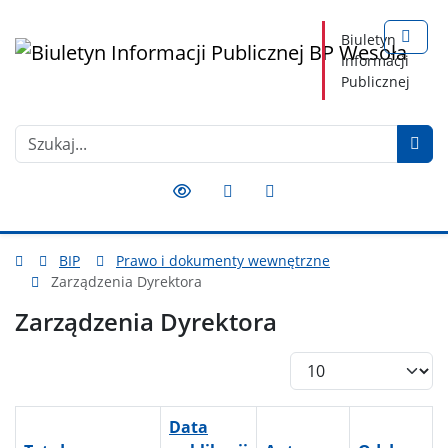
Nawigacja
Treść
Narzędzia dostępności
Biuletyn
Informacji
Publicznej
Szukaj
Przełącz kontrast
Przełącz rozmiar czcionki
Przełącz podkreślenie 
BIP
Prawo i dokumenty wewnętrzne
Zarządzenia Dyrektora
Zarządzenia Dyrektora
Pokaż #
Data