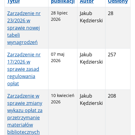
Tytuł
publikacji
Autor
Odsłony
Zarządzenie nr
28 lipiec
Jakub
28
2026
23/2026 w
Kędzierski
sprawie nowej
tabeli
wynagrodzeń
Zarządzenie nr
07 maj
Jakub
257
2026
17/2026 w
Kędzierski
sprawie zasad
regulowania
opłat
Zarządzenie w
10 kwiecień
Jakub
208
2026
sprawie zmiany
Kędzierski
wykazu opłat za
przetrzymanie
materiałów
bibliotecznych